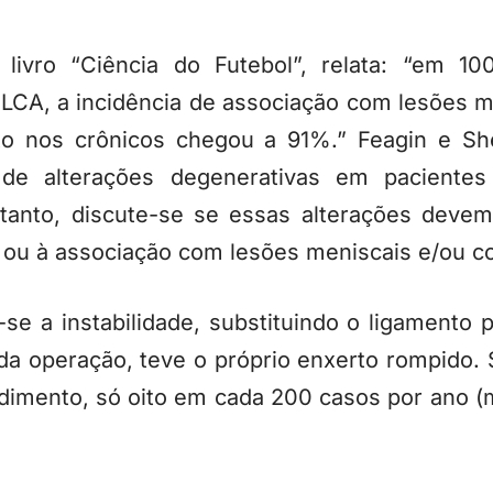
o livro “Ciência do Futebol”, relata: “em 1
 LCA, a incidência de associação com lesões m
to nos crônicos chegou a 91%.” Feagin e S
a de alterações degenerativas em paciente
etanto, discute-se se essas alterações deve
r ou à associação com lesões meniscais e/ou co
-se a instabilidade, substituindo o ligamento
nda operação, teve o próprio enxerto rompido.
dimento, só oito em cada 200 casos por ano 