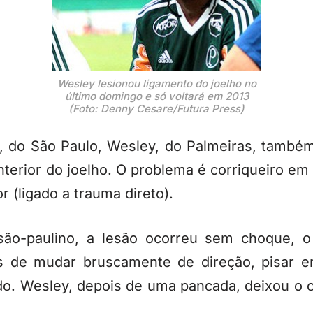
Wesley lesionou ligamento do joelho no
último domingo e só voltará em 2013
(Foto: Denny Cesare/Futura Press)
 do São Paulo, Wesley, do Palmeiras, também 
terior do joelho. O problema é corriqueiro e
 (ligado a trauma direto).
 são-paulino, a lesão ocorreu sem choque,
es de mudar bruscamente de direção, pisar 
o. Wesley, depois de uma pancada, deixou o 