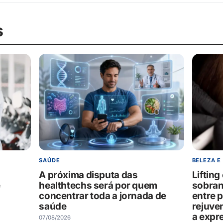
s
SAÚDE
BELEZA E
A próxima disputa das
Liftin
e
healthtechs será por quem
sobran
concentrar toda a jornada de
entre 
saúde
rejuve
a expr
07/08/2026