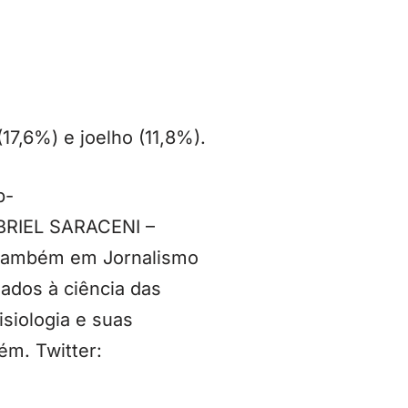
17,6%) e joelho (11,8%).
p-
ABRIEL SARACENI –
 também em Jornalismo
nados à ciência das
isiologia e suas
ém. Twitter: