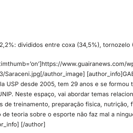
2,2%: divididos entre coxa (34,5%), tornozelo (
 timthumb=’on’]https://www.guairanews.com/w
3/Saraceni.jpg[/author_image] [author_info]G
ela USP desde 2005, tem 29 anos e se formou
UNIP. Neste espaço, vai abordar temas relacio
 de treinamento, preparação física, nutrição, f
de teoria sobre o esporte não faz mal a ningu
r_info] [/author]