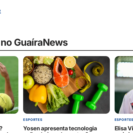
e
 no GuaíraNews
ESPORTE
ESPORTES
?
Elisa V
Yosen apresenta tecnologia