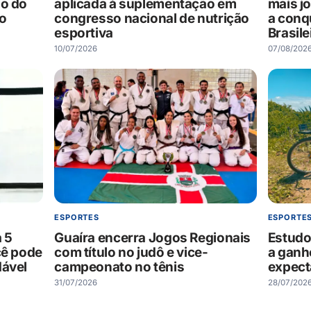
ão do
mais j
aplicada à suplementação em
go
a conq
congresso nacional de nutrição
Brasile
esportiva
07/08/202
10/07/2026
ESPORTES
ESPORTE
Guaíra encerra Jogos Regionais
Estudo
a 5
com título no judô e vice-
a ganh
cê pode
campeonato no tênis
expect
dável
31/07/2026
28/07/202