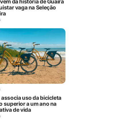
ovem da história de Guaíra
uistar vaga na Seleção
ira
6
S
 associa uso da bicicleta
o superior a um ano na
ativa de vida
6