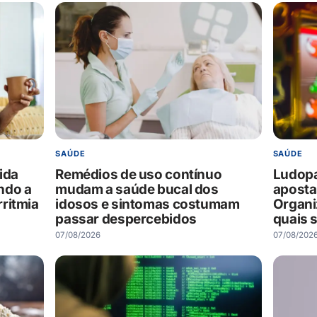
SAÚDE
SAÚDE
ida
Remédios de uso contínuo
Ludopat
ndo a
mudam a saúde bucal dos
aposta
ritmia
idosos e sintomas costumam
Organi
passar despercebidos
quais s
07/08/2026
07/08/202