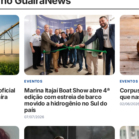
 no GuaíraNews
EVENTOS
EVENTOS
ficial
Marina Itajaí Boat Show abre 4ª
Corpus
íra
edição com estreia de barco
que na
movido a hidrogênio no Sul do
02/06/202
país
07/07/2026