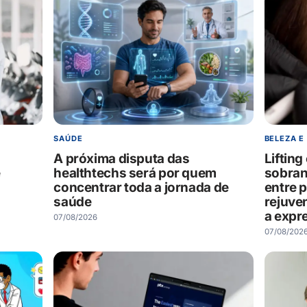
SAÚDE
BELEZA E
A próxima disputa das
Liftin
e
healthtechs será por quem
sobran
concentrar toda a jornada de
entre 
saúde
rejuve
a expr
07/08/2026
07/08/202