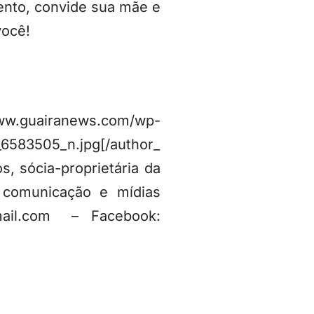
ento, convide sua mãe e
você!
uairanews.com/wp-
6583505_n.jpg[/author_
s, sócia-proprietária da
 comunicação e mídias
mail.com – Facebook: