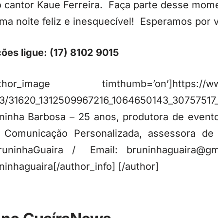
 cantor Kaue Ferreira. Faça parte desse mom
ma noite feliz e inesquecível! Esperamos por 
es ligue: (17) 8102 9015
_image timthumb=’on’]https://www.g
03/31620_1312509967216_1064650143_30757517_
ninha Barbosa – 25 anos, produtora de evento
 Comunicação Personalizada, assessora de
BruninhaGuaira / Email: bruninhaguaira@g
nhaguaira[/author_info] [/author]