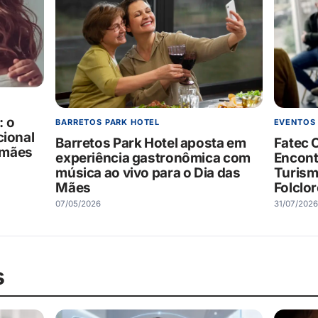
: o
EVENTOS
BARRETOS PARK HOTEL
cional
Fatec 
Barretos Park Hotel aposta em
s mães
Encont
experiência gastronômica com
Turism
música ao vivo para o Dia das
Folclor
Mães
31/07/2026
07/05/2026
s