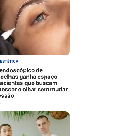
 ESTÉTICA
g endoscópico de
celhas ganha espaço
pacientes que buscam
nescer o olhar sem mudar
essão
6