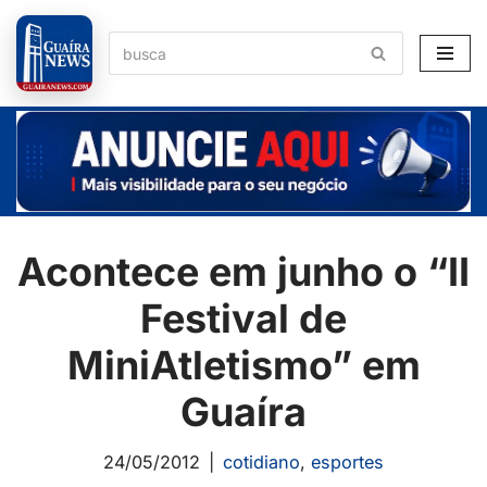
Pular
para
o
conteúdo
Acontece em junho o “II
Festival de
MiniAtletismo” em
Guaíra
24/05/2012
cotidiano
,
esportes