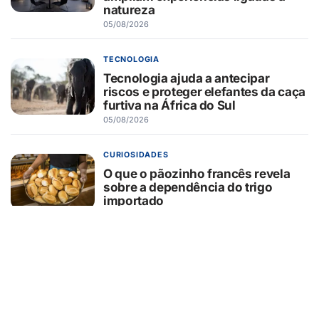
natureza
05/08/2026
TECNOLOGIA
Tecnologia ajuda a antecipar
riscos e proteger elefantes da caça
furtiva na África do Sul
05/08/2026
CURIOSIDADES
O que o pãozinho francês revela
sobre a dependência do trigo
importado
05/08/2026
SEGURANÇA
Hackers estão usando falsas
promessas de emprego na Meta,
Disney, Coca-Cola e Spotify para
roubar usuários