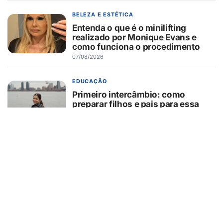
BELEZA E ESTÉTICA
Entenda o que é o minilifting
realizado por Monique Evans e
como funciona o procedimento
07/08/2026
EDUCAÇÃO
Primeiro intercâmbio: como
preparar filhos e pais para essa
experiência?
07/08/2026
GUAÍRA/SP
GCM/Defesa Civil controla
incêndio em área de pastagem
07/08/2026
TURISMO
Muito além da Copa: calendário