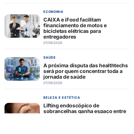
ECONOMIA
CAIXA e iFood facilitam
financiamento de motos e
bicicletas elétricas para
entregadores
07/08/2026
SAÚDE
A próxima disputa das healthtechs
será por quem concentrar toda a
jornada de saúde
07/08/2026
BELEZA E ESTÉTICA
Lifting endoscópico de
sobrancelhas ganha espaço entre
pacientes que buscam
rejuvenescer o olhar sem mudar a
expressão