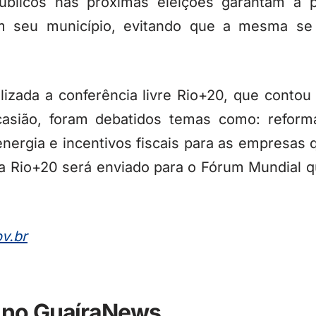
úblicos nas próximas eleições garantam a p
em seu município, evitando que a mesma se
alizada a conferência livre Rio+20, que cont
casião, foram debatidos temas como: reform
energia e incentivos fiscais para as empresas
 da Rio+20 será enviado para o Fórum Mundial 
v.br
 no GuaíraNews