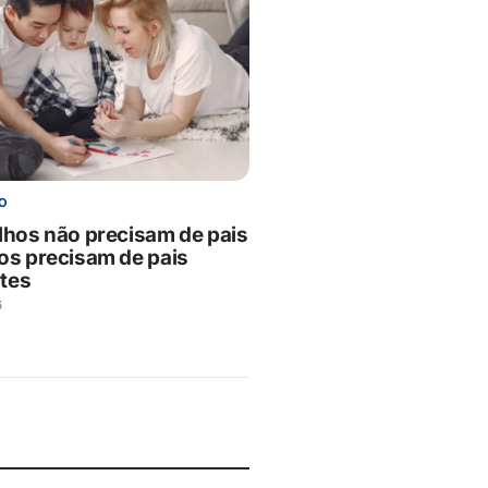
O
ilhos não precisam de pais
tos precisam de pais
tes
6