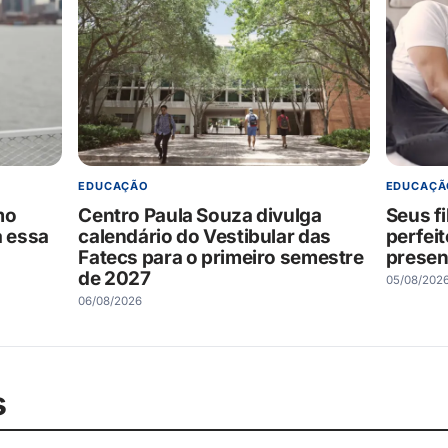
EDUCAÇÃO
EDUCAÇÃ
mo
Centro Paula Souza divulga
Seus f
a essa
calendário do Vestibular das
perfei
Fatecs para o primeiro semestre
presen
de 2027
05/08/202
06/08/2026
s