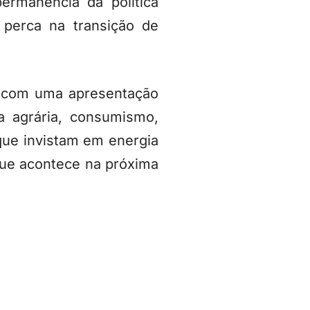
ermanência da política
 perca na transição de
ou com uma apresentação
a agrária, consumismo,
 que invistam em energia
que acontece na próxima