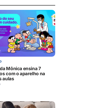
O
da Mônica ensina 7
os com o aparelho na
s aulas
6