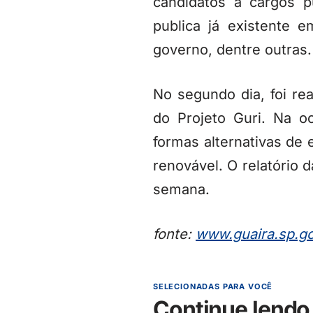
candidatos a cargos p
publica já existente 
governo, dentre outras.
No segundo dia, foi re
do Projeto Guri. Na o
formas alternativas de 
renovável. O relatório
semana.
fonte:
www.guaira.sp.go
SELECIONADAS PARA VOCÊ
Continue lendo