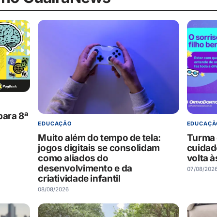
para 8ª
EDUCAÇÃO
EDUCAÇÃ
Muito além do tempo de tela:
Turma 
jogos digitais se consolidam
cuidad
como aliados do
volta à
desenvolvimento e da
07/08/202
criatividade infantil
08/08/2026