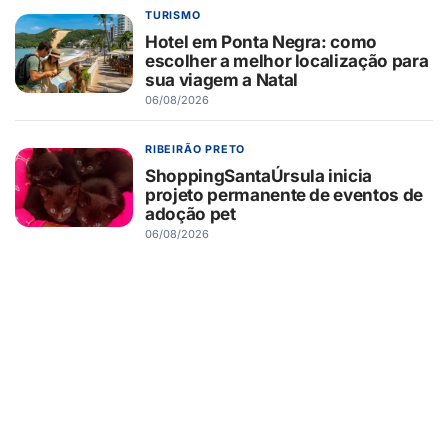
TURISMO
Hotel em Ponta Negra: como
escolher a melhor localização para
sua viagem a Natal
06/08/2026
RIBEIRÃO PRETO
ShoppingSantaÚrsula inicia
projeto permanente de eventos de
adoção pet
06/08/2026
RIBEIRÃO PRETO
Novo Shopping recebe Exposição
de Carros Antigos, com clássicos
que atravessam gerações
06/08/2026
SAÚDE
Saúde do pai antes da gravidez