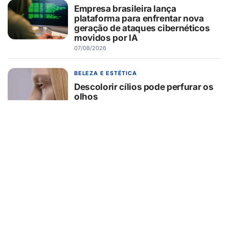
Empresa brasileira lança
plataforma para enfrentar nova
geração de ataques cibernéticos
movidos por IA
07/08/2026
BELEZA E ESTÉTICA
Descolorir cílios pode perfurar os
olhos
07/08/2026
FINANÇAS
Brasil registra recorde histórico de
recuperações judiciais — e micro e
pequenas empresas lideram a
crise
07/08/2026
AGRONEGÓCIO
Blockchain no agronegócio amplia