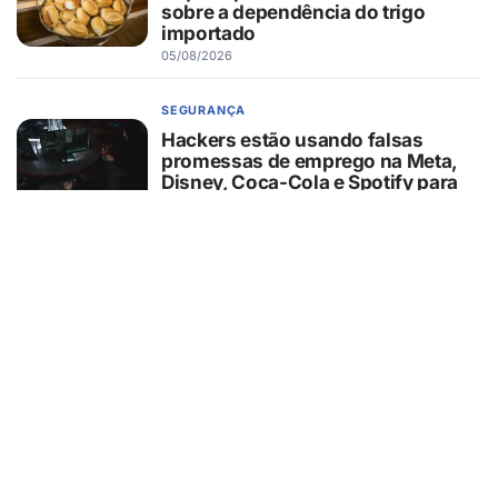
sobre a dependência do trigo
importado
05/08/2026
SEGURANÇA
Hackers estão usando falsas
promessas de emprego na Meta,
Disney, Coca-Cola e Spotify para
roubar usuários
05/08/2026
SAÚDE
Nariz bonito nem sempre significa
nariz saudável: anatomia pode
influenciar respiração, sono e até o
ronco
05/08/2026
COMPORTAMENTO
Pets na escola: estratégia pode