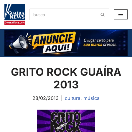
Pular
para
o
conteúdo
GRITO ROCK GUAÍRA
2013
28/02/2013
cultura
,
música