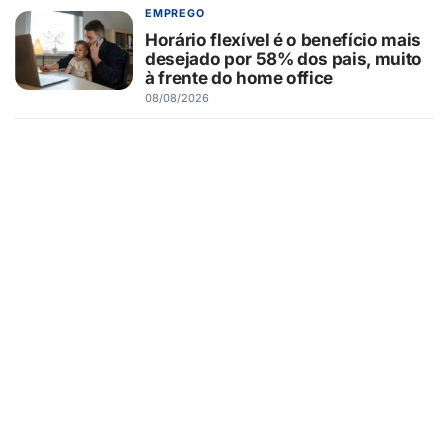
EMPREGO
Horário flexível é o benefício mais
desejado por 58% dos pais, muito
à frente do home office
08/08/2026
INTELIGÊNCIA ARTIFICIAL
IA ou operação comercial? O que
vem primeiro para vender mais no
Dia dos Pais
08/08/2026
ESPORTES
Esporte em Guaíra: inclusão e
futuro em campo e quadras
08/08/2026