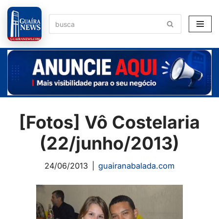
Pular
para
o
conteúdo
[Fotos] Vô Costelaria
(22/junho/2013)
24/06/2013
guairanabalada.com