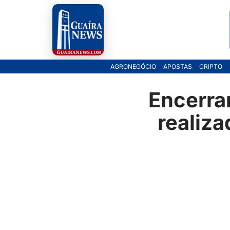
Pular
para
o
AGRONEGÓCIO
APOSTAS
CRIPTO
conteúdo
Encerra
realiz