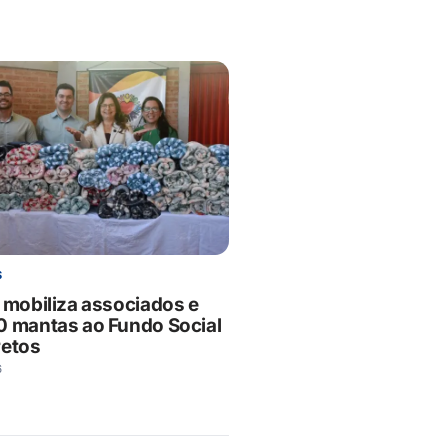
S
i mobiliza associados e
0 mantas ao Fundo Social
retos
6