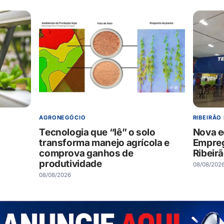
AGRONEGÓCIO
RIBEIRÃO
Tecnologia que “lê” o solo
Nova e
transforma manejo agrícola e
Empreg
comprova ganhos de
Ribeir
produtividade
08/08/202
08/08/2026