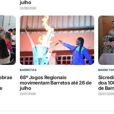
julho
22/06/2026
BARRETOS
BARRETO
Sebrae
68º Jogos Regionais
Sicred
movimentam Barretos até 26 de
doa 10
 e
julho
de Bar
21/07/2026
20/07/202