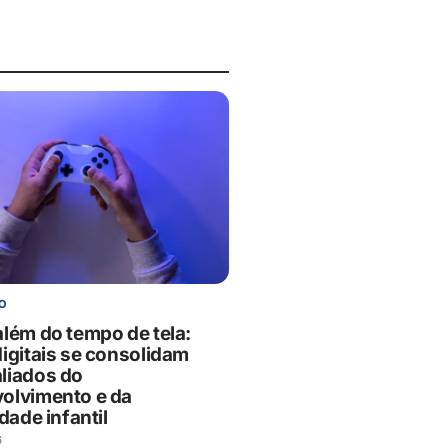
O
além do tempo de tela:
digitais se consolidam
liados do
olvimento e da
idade infantil
6