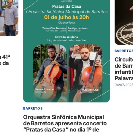
BARRETO
 41ª
Circuit
s da
de Bar
infanti
Palavr
04/07/202
BARRETOS
Orquestra Sinfônica Municipal
de Barretos apresenta concerto
“Pratas da Casa” no dia 1º de