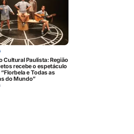
S
o Cultural Paulista: Região
retos recebe o espetáculo
l “Florbela e Todas as
as do Mundo”
6