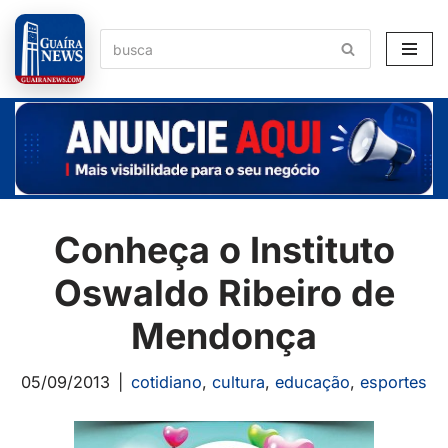
Pular
para
o
conteúdo
Conheça o Instituto
Oswaldo Ribeiro de
Mendonça
05/09/2013
cotidiano
,
cultura
,
educação
,
esportes