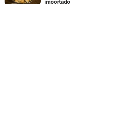
importado
05/08/2026
SEGURANÇA
Hackers estão usando falsas
promessas de emprego na Meta,
Disney, Coca-Cola e Spotify para
roubar usuários
05/08/2026
SAÚDE
Nariz bonito nem sempre significa
nariz saudável: anatomia pode
influenciar respiração, sono e até o
ronco
05/08/2026