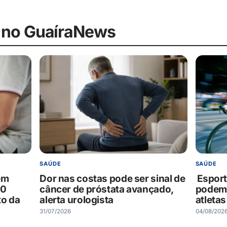
 no GuaíraNews
SAÚDE
SAÚDE
ém
Dor nas costas pode ser sinal de
Esport
60
câncer de próstata avançado,
podem a
to da
alerta urologista
atletas
31/07/2026
04/08/202