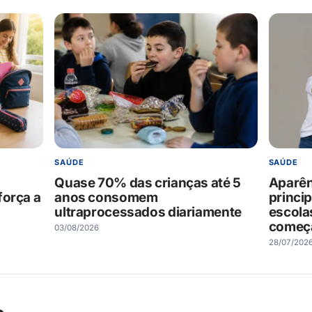
SAÚDE
SAÚDE
Quase 70% das crianças até 5
Aparênc
força a
anos consomem
princip
ultraprocessados diariamente
escola
começa
03/08/2026
28/07/202