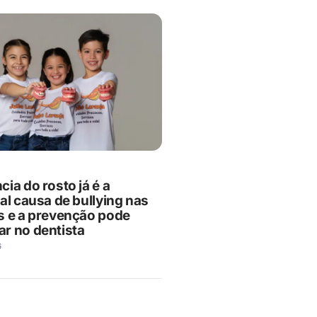
ia do rosto já é a
al causa de bullying nas
s e a prevenção pode
r no dentista
6