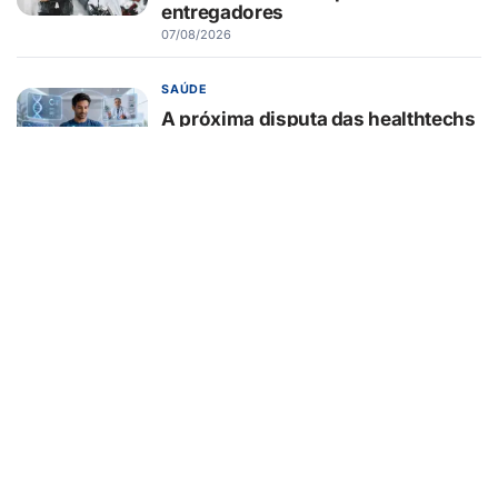
entregadores
07/08/2026
SAÚDE
A próxima disputa das healthtechs
será por quem concentrar toda a
jornada de saúde
07/08/2026
BELEZA E ESTÉTICA
Lifting endoscópico de
sobrancelhas ganha espaço entre
pacientes que buscam
rejuvenescer o olhar sem mudar a
expressão
07/08/2026
EDUCAÇÃO
Turma da Mônica ensina 7
cuidados com o aparelho na volta