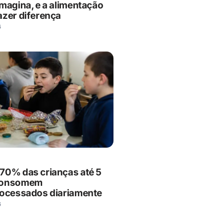
imagina, e a alimentação
azer diferença
6
70% das crianças até 5
consomem
rocessados diariamente
6