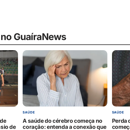
 no GuaíraNews
SAÚDE
SAÚDE
 de
A saúde do cérebro começa no
Perda 
sio de
coração: entenda a conexão que
começa