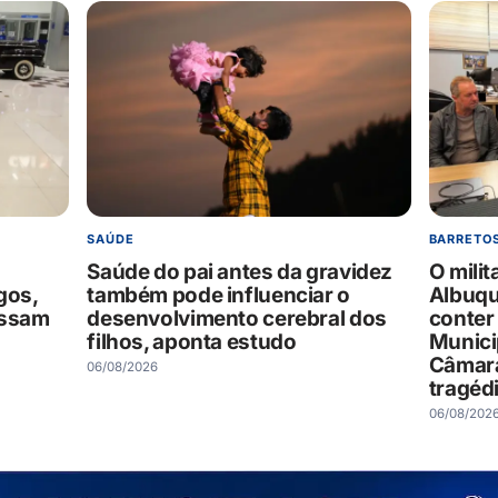
SAÚDE
BARRETO
Saúde do pai antes da gravidez
O milit
gos,
também pode influenciar o
Albuqu
essam
desenvolvimento cerebral dos
conter
filhos, aponta estudo
Munici
Câmara
06/08/2026
tragéd
06/08/202