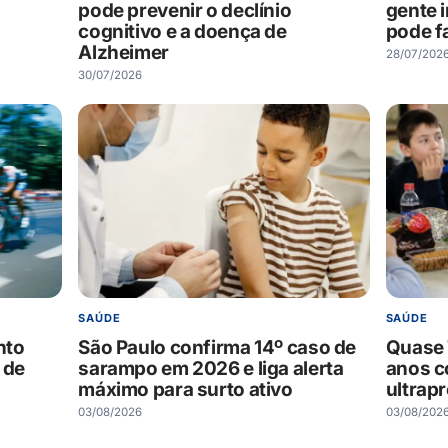
pode prevenir o declínio
gente 
cognitivo e a doença de
pode f
Alzheimer
28/07/202
30/07/2026
SAÚDE
SAÚDE
nto
São Paulo confirma 14º caso de
Quase 
 de
sarampo em 2026 e liga alerta
anos 
máximo para surto ativo
ultrap
03/08/2026
03/08/202