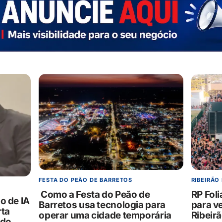
FESTA DO PEÃO DE BARRETOS
RIBEIRÃO
Como a Festa do Peão de
RP Foli
o de IA
Barretos usa tecnologia para
para v
rta
operar uma cidade temporária
Ribeir
 do