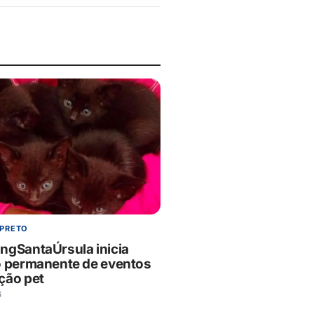
 PRETO
ngSantaÚrsula inicia
o permanente de eventos
ção pet
6