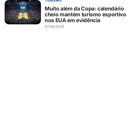
TURISMO
Muito além da Copa: calendário
cheio mantém turismo esportivo
nos EUA em evidência
07/08/2026
ESPORTES
Elisa Vieira torna-se a judoca mais
jovem da história de Guaíra a
conquistar vaga na Seleção
Brasileira
07/08/2026
GUAÍRA/SP
DEAGUA interrompe
abastecimento de água em bairros
de Guaíra para reparo emergencial
07/08/2026