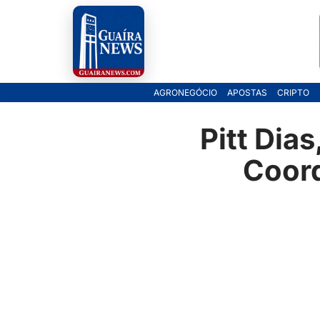
Pular
para
o
AGRONEGÓCIO
APOSTAS
CRIPTO
conteúdo
Pitt Dias
Coord