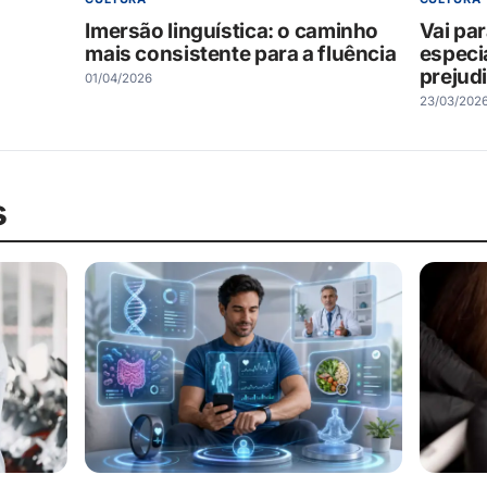
Imersão linguística: o caminho
Vai par
mais consistente para a fluência
especia
prejud
01/04/2026
23/03/202
s