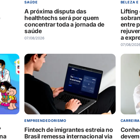
SAÚDE
BELEZA E
A próxima disputa das
Liftin
e
healthtechs será por quem
sobran
concentrar toda a jornada de
entre 
saúde
rejuve
a expr
07/08/2026
07/08/202
EMPREENDEDORISMO
CARREIRA
7
Fintech de imigrantes estreia no
Conheç
 na
Brasil remessa internacional via
devem 