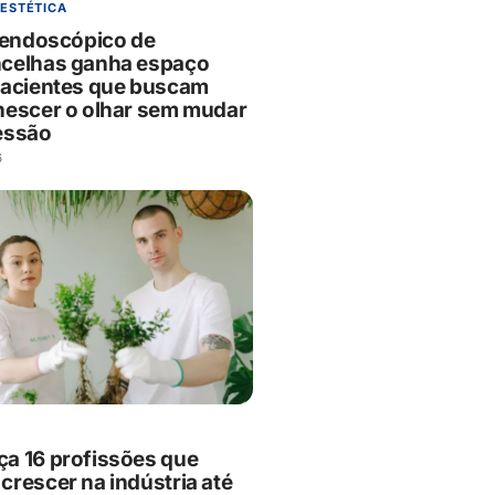
 ESTÉTICA
g endoscópico de
celhas ganha espaço
pacientes que buscam
nescer o olhar sem mudar
essão
6
a 16 profissões que
crescer na indústria até