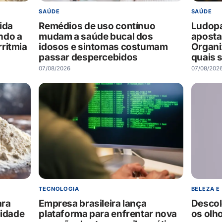
SAÚDE
SAÚDE
ida
Remédios de uso contínuo
Ludopat
ndo a
mudam a saúde bucal dos
aposta
ritmia
idosos e sintomas costumam
Organi
passar despercebidos
quais s
07/08/2026
07/08/202
TECNOLOGIA
BELEZA E
ara
Empresa brasileira lança
Descolo
lidade
plataforma para enfrentar nova
os olh