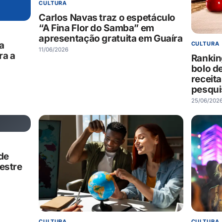
CULTURA
Carlos Navas traz o espetáculo
“A Fina Flor do Samba” em
apresentação gratuita em Guaíra
da
CULTURA
11/06/2026
ra a
Rankin
bolo de
receit
pesqui
25/06/202
de
estre
CULTURA
CULTURA