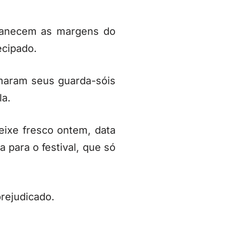
manecem as margens do
ecipado.
maram seus guarda-sóis
la.
ixe fresco ontem, data
 para o festival, que só
prejudicado.