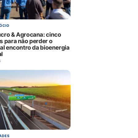
ÓCIO
cro & Agrocana: cinco
s para não perder o
pal encontro da bioenergia
l
6
ADES