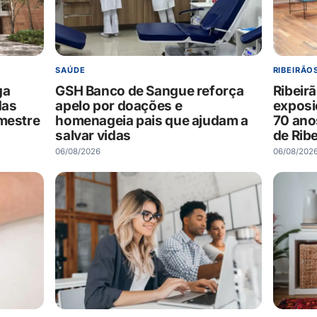
SAÚDE
RIBEIRÃO
ga
GSH Banco de Sangue reforça
Ribeir
das
apelo por doações e
expos
emestre
homenageia pais que ajudam a
70 ano
salvar vidas
de Ribe
06/08/2026
06/08/202