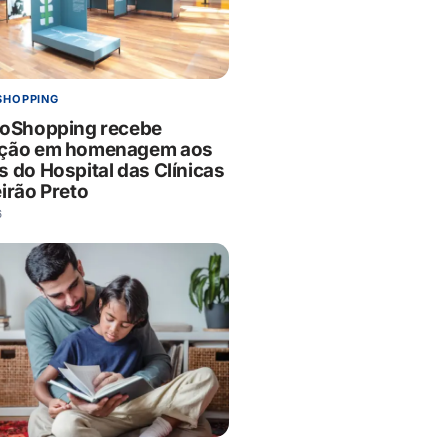
SHOPPING
ãoShopping recebe
ição em homenagem aos
s do Hospital das Clínicas
irão Preto
6