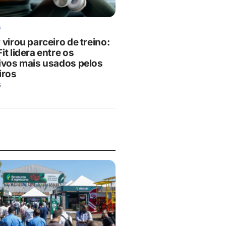
S
 virou parceiro de treino:
it lidera entre os
tivos mais usados pelos
iros
6