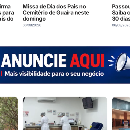
firma
Missa de Dia dos Pais no
Passou
s para
Cemitério de Guaíra neste
Saiba 
ais do
domingo
30 dia
06/08/2026
06/08/202