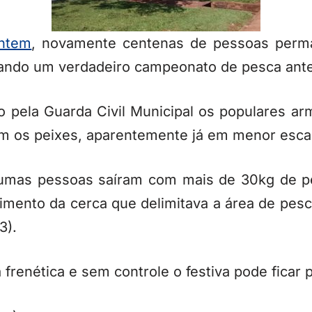
ntem
, novamente centenas de pessoas per
zando um verdadeiro campeonato de pesca ant
 pela Guarda Civil Municipal os populares ar
m os peixes, aparentemente já em menor esca
umas pessoas saíram com mais de 30kg de pe
ento da cerca que delimitava a área de pesca
3).
 frenética e sem controle o festiva pode ficar 