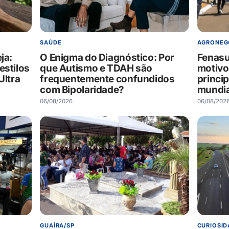
SAÚDE
AGRONEG
ja:
O Enigma do Diagnóstico: Por
Fenasu
estilos
que Autismo e TDAH são
motivo
Ultra
frequentemente confundidos
princi
com Bipolaridade?
mundia
06/08/2026
06/08/202
GUAÍRA/SP
CURIOSID