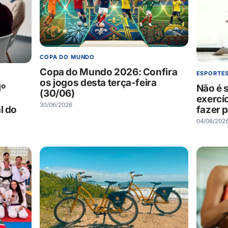
COPA DO MUNDO
Copa do Mundo 2026: Confira
ESPORTE
os jogos desta terça-feira
1º
Não é s
(30/06)
exercí
30/06/2026
l do
fazer 
04/08/202