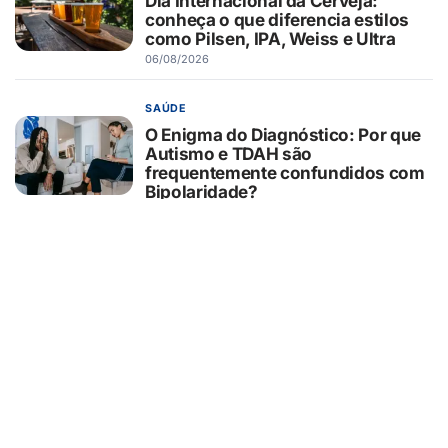
Dia Internacional da Cerveja:
conheça o que diferencia estilos
como Pilsen, IPA, Weiss e Ultra
06/08/2026
SAÚDE
O Enigma do Diagnóstico: Por que
Autismo e TDAH são
frequentemente confundidos com
Bipolaridade?
06/08/2026
AGRONEGÓCIO
Fenasucro & Agrocana: cinco
motivos para não perder o
principal encontro da bioenergia
mundial
06/08/2026
BARRETOS
Expo Plastripel 2027 confirma data