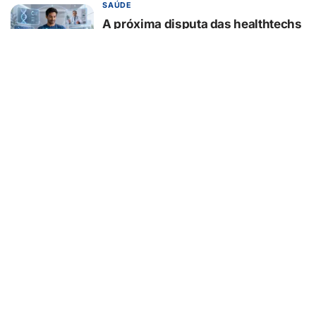
SAÚDE
A próxima disputa das healthtechs
será por quem concentrar toda a
jornada de saúde
07/08/2026
BELEZA E ESTÉTICA
Lifting endoscópico de
sobrancelhas ganha espaço entre
pacientes que buscam
rejuvenescer o olhar sem mudar a
expressão
07/08/2026
EDUCAÇÃO
Turma da Mônica ensina 7
cuidados com o aparelho na volta
às aulas
07/08/2026