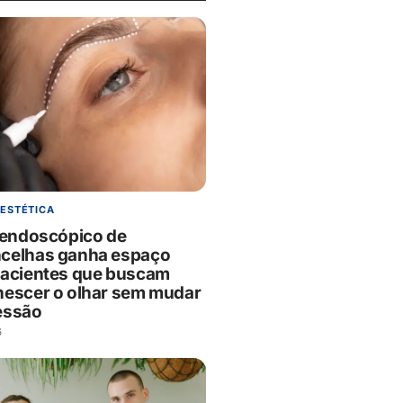
 ESTÉTICA
g endoscópico de
celhas ganha espaço
pacientes que buscam
nescer o olhar sem mudar
essão
6