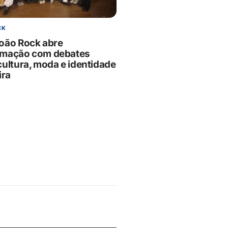
CK
oão Rock abre
amação com debates
cultura, moda e identidade
ira