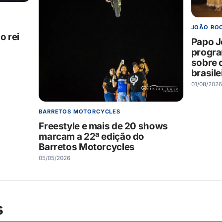
JOÃO RO
o rei
Papo J
progr
sobre 
brasile
01/08/2026
BARRETOS MOTORCYCLES
Freestyle e mais de 20 shows
marcam a 22ª edição do
Barretos Motorcycles
05/05/2026
s