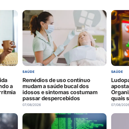
SAÚDE
SAÚDE
ida
Remédios de uso contínuo
Ludopat
ndo a
mudam a saúde bucal dos
aposta
ritmia
idosos e sintomas costumam
Organi
passar despercebidos
quais s
07/08/2026
07/08/202