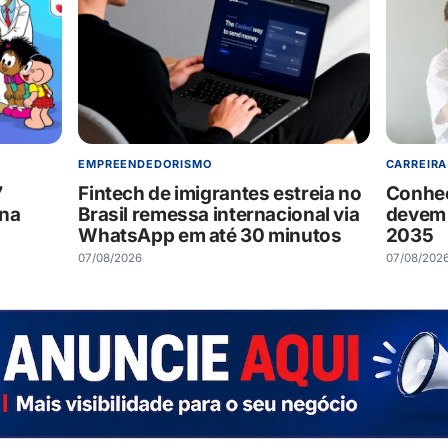
EMPREENDEDORISMO
CARREIRA
7
Fintech de imigrantes estreia no
Conheç
 na
Brasil remessa internacional via
devem 
WhatsApp em até 30 minutos
2035
07/08/2026
07/08/202