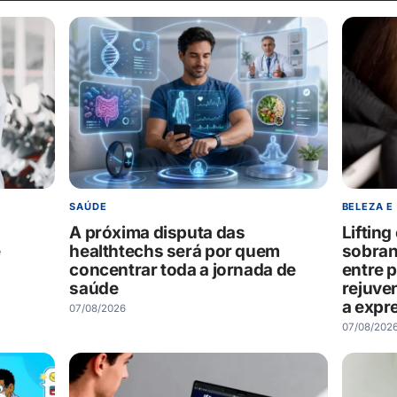
SAÚDE
BELEZA E
A próxima disputa das
Liftin
e
healthtechs será por quem
sobran
concentrar toda a jornada de
entre 
saúde
rejuve
a expr
07/08/2026
07/08/202