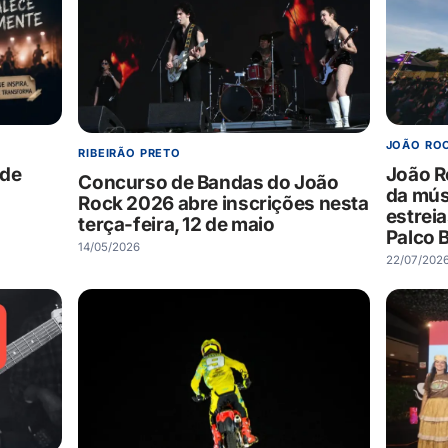
JOÃO RO
RIBEIRÃO PRETO
úde
João R
Concurso de Bandas do João
da mús
Rock 2026 abre inscrições nesta
estreia
terça-feira, 12 de maio
Palco B
14/05/2026
22/07/202