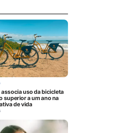
S
 associa uso da bicicleta
o superior a um ano na
ativa de vida
6