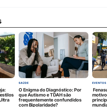
s
SAÚDE
EVENTOS
ja:
O Enigma do Diagnóstico: Por
Fenasu
estilos
que Autismo e TDAH são
motivo
Ultra
frequentemente confundidos
princi
com Bipolaridade?
mundia