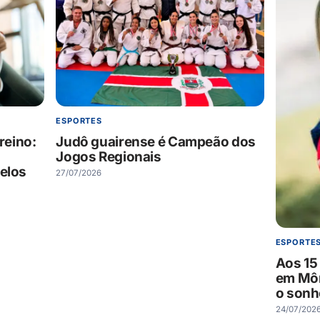
ESPORTES
reino:
Judô guairense é Campeão dos
Jogos Regionais
pelos
27/07/2026
ESPORTE
Aos 15 
em Môn
o sonh
24/07/202