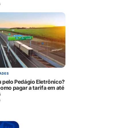
6
ADES
 pelo Pedágio Eletrônico?
como pagar a tarifa em até
s
6