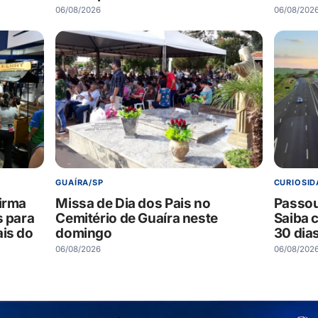
06/08/2026
06/08/202
GUAÍRA/SP
CURIOSID
firma
Missa de Dia dos Pais no
Passou
s para
Cemitério de Guaíra neste
Saiba 
ais do
domingo
30 dia
06/08/2026
06/08/202