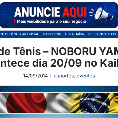
INTELIGÊNCIA ARTIFICIAL
MARKETING
CEP GUAÍRA
TELEFONES ÚTEIS
 de Tênis – NOBORU Y
ntece dia 20/09 no Ka
14/09/2014
esportes
,
eventos