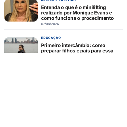
Entenda o que é o minilifting
realizado por Monique Evans e
como funciona o procedimento
07/08/2026
EDUCAÇÃO
Primeiro intercâmbio: como
preparar filhos e pais para essa
experiência?
07/08/2026
GUAÍRA/SP
GCM/Defesa Civil controla
incêndio em área de pastagem
07/08/2026
TURISMO
Muito além da Copa: calendário
cheio mantém turismo esportivo
nos EUA em evidência