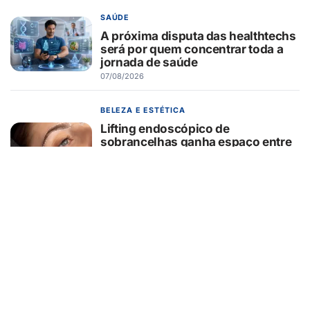
SAÚDE
A próxima disputa das healthtechs
será por quem concentrar toda a
jornada de saúde
07/08/2026
BELEZA E ESTÉTICA
Lifting endoscópico de
sobrancelhas ganha espaço entre
pacientes que buscam
rejuvenescer o olhar sem mudar a
expressão
07/08/2026
EDUCAÇÃO
Turma da Mônica ensina 7
cuidados com o aparelho na volta
às aulas
07/08/2026