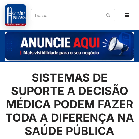
Pular
para
o
conteúdo
SISTEMAS DE
SUPORTE A DECISÃO
MÉDICA PODEM FAZER
TODA A DIFERENÇA NA
SAÚDE PÚBLICA