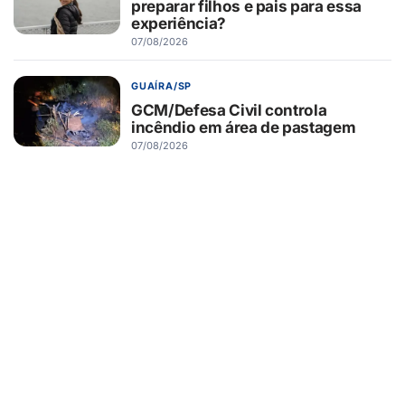
preparar filhos e pais para essa
experiência?
07/08/2026
GUAÍRA/SP
GCM/Defesa Civil controla
incêndio em área de pastagem
07/08/2026
TURISMO
Muito além da Copa: calendário
cheio mantém turismo esportivo
nos EUA em evidência
07/08/2026
ESPORTES
Elisa Vieira torna-se a judoca mais
jovem da história de Guaíra a
conquistar vaga na Seleção
Brasileira
07/08/2026