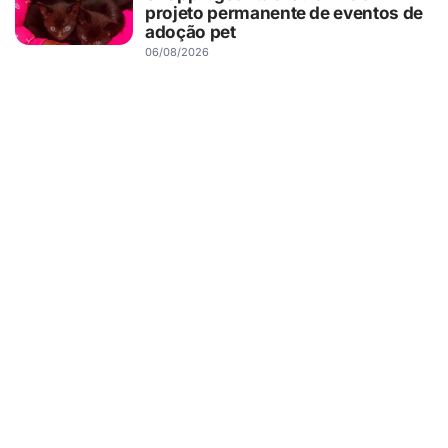
projeto permanente de eventos de
adoção pet
06/08/2026
RIBEIRÃO PRETO
Novo Shopping recebe Exposição
de Carros Antigos, com clássicos
que atravessam gerações
06/08/2026
SAÚDE
Saúde do pai antes da gravidez
também pode influenciar o
desenvolvimento cerebral dos
filhos, aponta estudo
06/08/2026