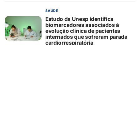
SAÚDE
Estudo da Unesp identifica
biomarcadores associados à
evolução clínica de pacientes
internados que sofreram parada
cardiorrespiratória
05/08/2026
EDUCAÇÃO
Seus filhos não precisam de pais
perfeitos precisam de pais
presentes
05/08/2026
AGRONEGÓCIO
Brasil concentra oportunidades de
investimento em biocombustíveis
05/08/2026