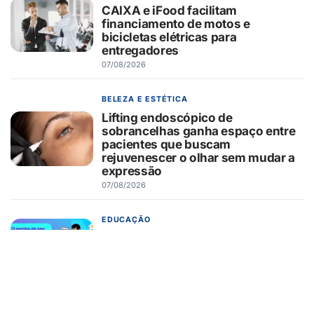
CAIXA e iFood facilitam
financiamento de motos e
bicicletas elétricas para
entregadores
07/08/2026
BELEZA E ESTÉTICA
Lifting endoscópico de
sobrancelhas ganha espaço entre
pacientes que buscam
rejuvenescer o olhar sem mudar a
expressão
07/08/2026
EDUCAÇÃO
Turma da Mônica ensina 7
cuidados com o aparelho na volta
às aulas
07/08/2026
EMPREENDEDORISMO