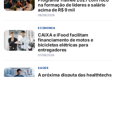
na formação de líderes e salário
acima de R$ 9 mil
08/08/2026
ECONOMIA
CAIXA e iFood facilitam
financiamento de motos e
bicicletas elétricas para
entregadores
07/08/2026
SAÚDE
A próxima disputa das healthtechs
será por quem concentrar toda a
jornada de saúde
07/08/2026
BELEZA E ESTÉTICA
Lifting endoscópico de
sobrancelhas ganha espaço entre