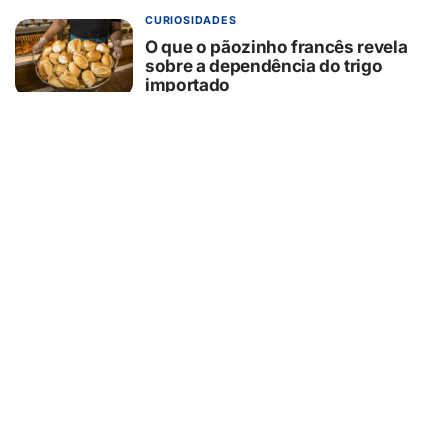
CURIOSIDADES
O que o pãozinho francês revela
sobre a dependência do trigo
importado
05/08/2026
SEGURANÇA
Hackers estão usando falsas
promessas de emprego na Meta,
Disney, Coca-Cola e Spotify para
roubar usuários
05/08/2026
SAÚDE
Nariz bonito nem sempre significa
nariz saudável: anatomia pode
influenciar respiração, sono e até o
ronco
05/08/2026