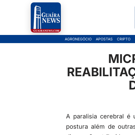
Pular
para
o
AGRONEGÓCIO
APOSTAS
CRIPTO
conteúdo
MIC
REABILITA
A paralisia cerebral é
postura além de outra