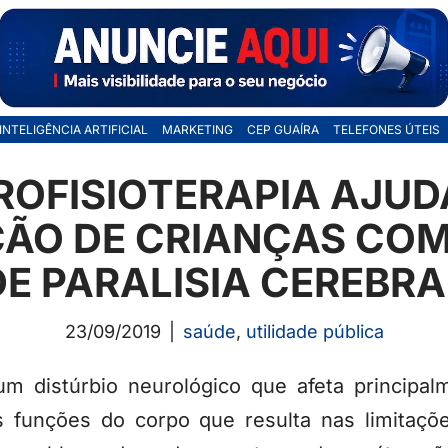
INTELIGÊNCIA ARTIFICIAL
MARKETING
CEP GUAÍRA
TELEFONES ÚTEIS
ROFISIOTERAPIA AJUD
ÇÃO DE CRIANÇAS CO
DE PARALISIA CEREBRA
23/09/2019
saúde
,
utilidade pública
 um distúrbio neurológico que afeta princip
s funções do corpo que resulta nas limitaçõe