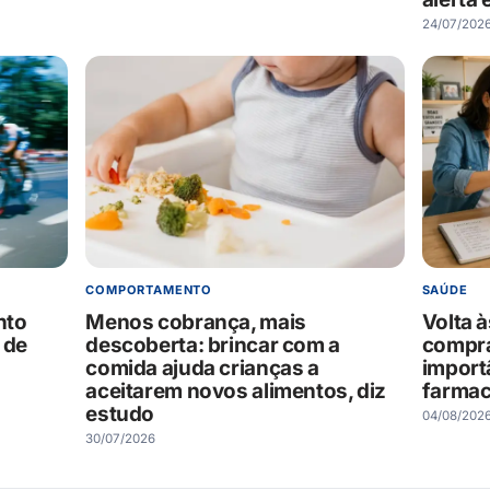
24/07/202
COMPORTAMENTO
SAÚDE
nto
Menos cobrança, mais
Volta 
 de
descoberta: brincar com a
compra
comida ajuda crianças a
importâ
aceitarem novos alimentos, diz
farmac
estudo
04/08/202
30/07/2026