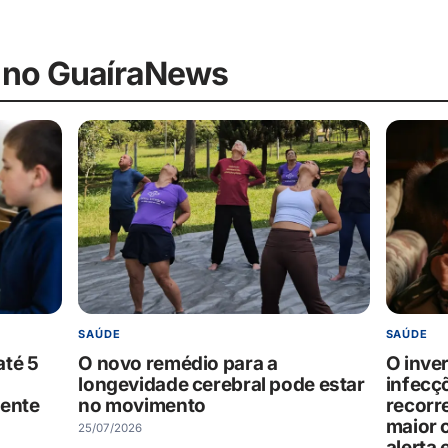
 no GuaíraNews
SAÚDE
SAÚDE
até 5
O novo remédio para a
O inve
longevidade cerebral pode estar
infecç
mente
no movimento
recorr
maior 
25/07/2026
alerta 