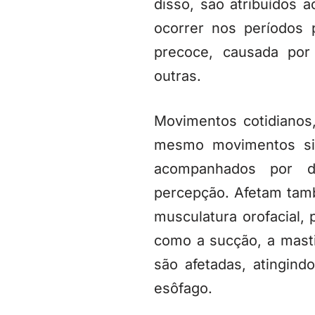
disso, são atribuídos
ocorrer nos períodos 
precoce, causada por 
outras.
Movimentos cotidianos
mesmo movimentos sim
acompanhados por di
percepção. Afetam tam
musculatura orofacial
como a sucção, a masti
são afetadas, atingind
esôfago.