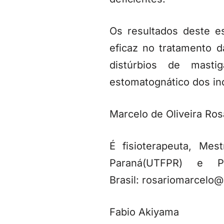
Os resultados deste e
eficaz no tratamento d
distúrbios de mast
estomatognático dos ind
Marcelo de Oliveira Ros
É fisioterapeuta, Me
Paraná(UTFPR) e Pe
Brasil: rosariomarcelo@
Fabio Akiyama