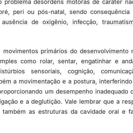
 ao problema desordens motoras de caráter nã
pré, peri ou pós-natal, sendo consequência
ausência de oxigênio, infecção, traumatis
, movimentos primários do desenvolvimento 
ples como rolar, sentar, engatinhar e and
stúrbios sensoriais, cognição, comunica
bém a movimentação e a postura, interferindo
, proporcionando um desempenho inadequado d
gação e a deglutição. Vale lembrar que a res
o também as estruturas da cavidade oral e f