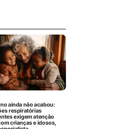
rno ainda não acabou:
ões respiratórias
entes exigem atenção
com crianças e idosos,
especialista