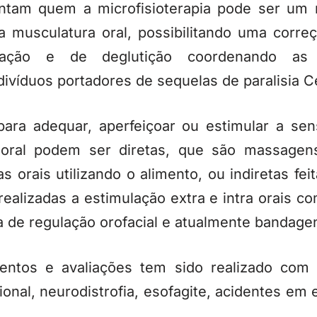
ntam quem a microfisioterapia pode ser um r
a musculatura oral, possibilitando uma corre
igação e de deglutição coordenando as
ivíduos portadores de sequelas de paralisia C
para adequar, aperfeiçoar ou estimular a sen
oral podem ser diretas, que são massagens
as orais utilizando o alimento, ou indiretas fe
ealizadas a estimulação extra e intra orais c
a de regulação orofacial e atualmente bandage
entos e avaliações tem sido realizado com a
ional, neurodistrofia, esofagite, acidentes em 