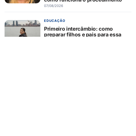
07/08/2026
EDUCAÇÃO
Primeiro intercâmbio: como
preparar filhos e pais para essa
experiência?
07/08/2026
GUAÍRA/SP
GCM/Defesa Civil controla
incêndio em área de pastagem
07/08/2026
TURISMO
Muito além da Copa: calendário
cheio mantém turismo esportivo
nos EUA em evidência
07/08/2026