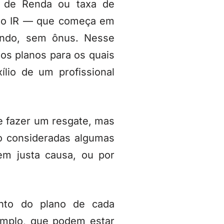
o de Renda ou taxa de
a do IR — que começa em
ando, sem ônus. Nesse
dos planos para os quais
lio de um profissional
e fazer um resgate, mas
ão consideradas algumas
em justa causa, ou por
nto do plano de cada
emplo, que podem estar