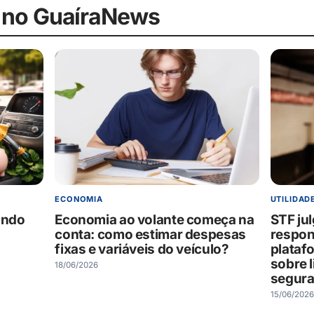
 no GuaíraNews
ECONOMIA
UTILIDAD
ando
Economia ao volante começa na
STF ju
conta: como estimar despesas
respon
fixas e variáveis do veículo?
plataf
sobre 
18/06/2026
segura
15/06/2026