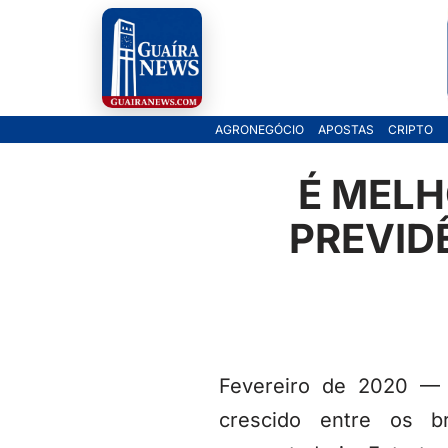
Pular
para
o
AGRONEGÓCIO
APOSTAS
CRIPTO
conteúdo
É MELH
PREVID
Fevereiro de 2020 — 
crescido entre os b