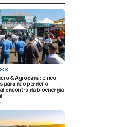
ÓCIO
cro & Agrocana: cinco
s para não perder o
pal encontro da bioenergia
l
6