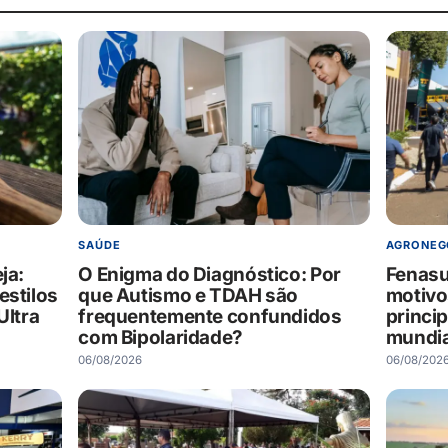
SAÚDE
AGRONEG
ja:
O Enigma do Diagnóstico: Por
Fenasu
estilos
que Autismo e TDAH são
motivo
Ultra
frequentemente confundidos
princi
com Bipolaridade?
mundia
06/08/2026
06/08/202