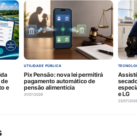
UTILIDADE PÚBLICA
TECNOLO
Pix Pensão: nova lei permitirá
Assist
ida
pagamento automático de
secado
 de
pensão alimentícia
especi
o e
e LG
31/07/2026
23/07/202
s