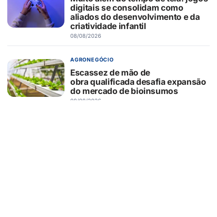
digitais se consolidam como
aliados do desenvolvimento e da
criatividade infantil
08/08/2026
AGRONEGÓCIO
Escassez de mão de
obra qualificada desafia expansão
do mercado de bioinsumos
08/08/2026
AGRONEGÓCIO
Tecnologia que “lê” o solo
transforma manejo agrícola e
comprova ganhos de
produtividade
08/08/2026
RIBEIRÃO PRETO
Nova edição do Mutirão do