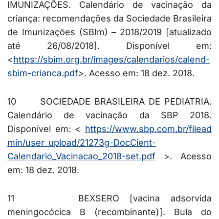
IMUNIZAÇÕES. Calendário de vacinação da
criança: recomendações da Sociedade Brasileira
de Imunizações (SBIm) – 2018/2019 [atualizado
até 26/08/2018]. Disponível em:
<
https://sbim.org.br/images/ca
lendarios/calend-
sbim-crianca.
pdf
>. Acesso em: 18 dez. 2018.
10 SOCIEDADE BRASILEIRA DE PEDIATRIA.
Calendário de vacinação da SBP 2018.
Disponível em: <
https://www.sbp.com.br/filead
min/user_upload/21273g-DocCien
t-
Calendario_Vacinacao_2018-
set.pdf
>. Acesso
em: 18 dez. 2018.
11 BEXSERO [vacina adsorvida
meningocócica B (recombinante)]. Bula do