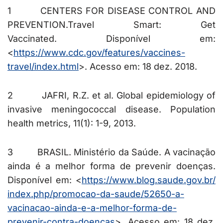
1
CENTERS FOR DISEASE CONTROL AND
PREVENTION.Travel Smart: Get
Vaccinated.
Disponível em:
<
https://www.cdc.gov/features/
vaccines-
travel/index.html
>. Acesso em: 18 dez. 2018.
2
JAFRI, R.Z. et al. Global epidemiology of
invasive meningococcal disease. Population
health metrics, 11(1): 1-9, 2013.
3 BRASIL. Ministério da Saúde. A vacinação
ainda é a melhor forma de prevenir doenças.
Disponível em: <
https://www.blog.saude.gov.br/
index.php/promocao-da-saude/52
650-a-
vacinacao-ainda-e-a-melh
or-forma-de-
prevenir-contra-
doencas
>. Acesso em: 18 dez.