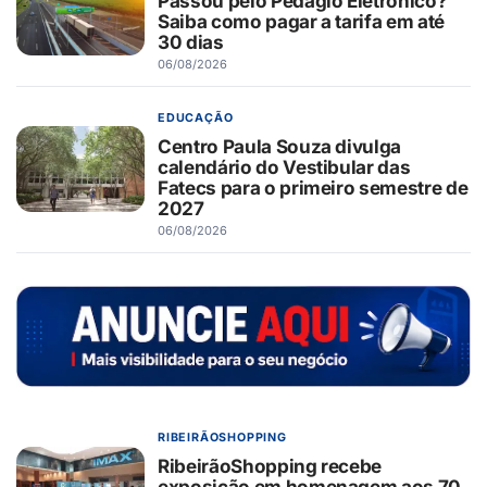
Passou pelo Pedágio Eletrônico?
Saiba como pagar a tarifa em até
30 dias
06/08/2026
EDUCAÇÃO
Centro Paula Souza divulga
calendário do Vestibular das
Fatecs para o primeiro semestre de
2027
06/08/2026
RIBEIRÃOSHOPPING
RibeirãoShopping recebe
exposição em homenagem aos 70