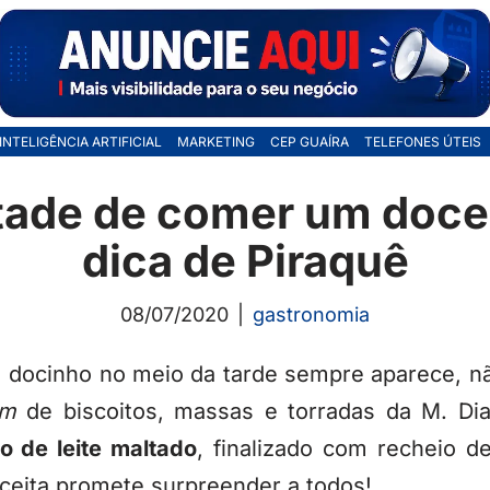
INTELIGÊNCIA ARTIFICIAL
MARKETING
CEP GUAÍRA
TELEFONES ÚTEIS
tade de comer um doce?
dica de Piraquê
08/07/2020
gastronomia
 docinho no meio da tarde sempre aparece, nã
um
de biscoitos, massas e torradas da M. Di
to de leite maltado
, finalizado com recheio d
receita promete surpreender a todos!