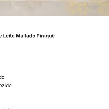
e Leite Maltado Piraquê
do
cozido
o