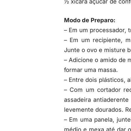
½ xícara açúcar de conf
Modo de Preparo:
– Em um processador, tr
– Em um recipiente, m
Junte o ovo e misture 
– Adicione o amido de m
formar uma massa.
– Entre dois plásticos,
– Com um cortador red
assadeira antiaderente
levemente dourados. Re
– Em uma panela, junte 
médio e mexa até dar o