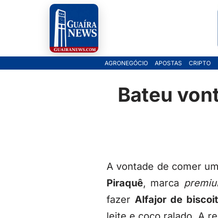
Pular
para
o
AGRONEGÓCIO
APOSTAS
CRIPTO
conteúdo
Bateu von
A vontade de comer um
Piraquê
, marca
premi
fazer
Alfajor de biscoi
leite e coco ralado. A 