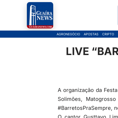
Pular
para
o
AGRONEGÓCIO
APOSTAS
CRIPTO
conteúdo
LIVE “BA
A organização da Festa
Solimões, Matogrosso
#BarretosPraSempre, no
O cantor Gusttavo Lim