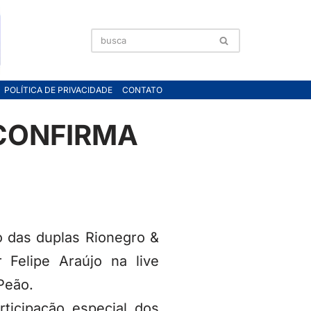
POLÍTICA DE PRIVACIDADE
CONTATO
 CONFIRMA
o das duplas Rionegro &
Felipe Araújo na live
Peão.
ticipação especial dos