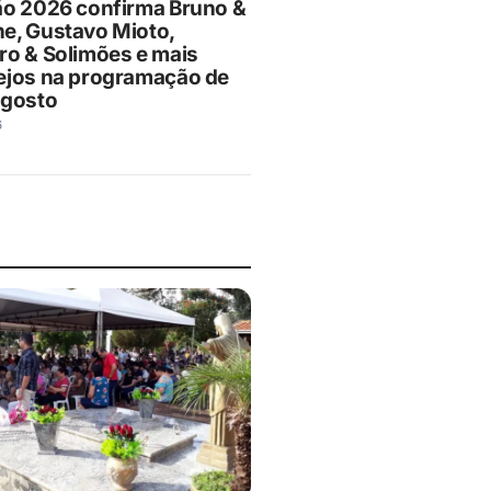
ão 2026 confirma Bruno &
e, Gustavo Mioto,
ro & Solimões e mais
ejos na programação de
agosto
6