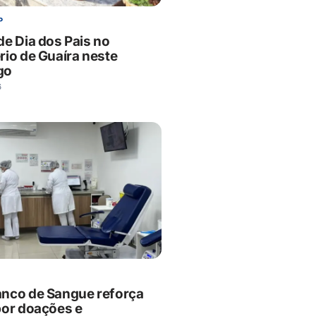
P
de Dia dos Pais no
rio de Guaíra neste
go
6
nco de Sangue reforça
por doações e