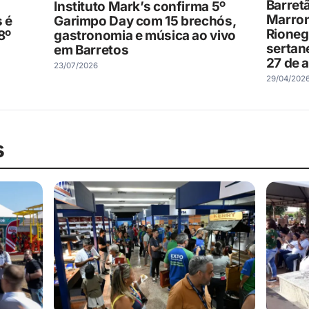
Barret
Instituto Mark’s confirma 5º
Marron
 é
Garimpo Day com 15 brechós,
Rioneg
8º
gastronomia e música ao vivo
sertan
em Barretos
27 de 
23/07/2026
29/04/202
s