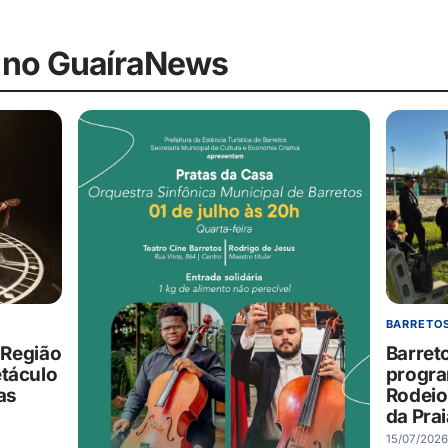
 no GuaíraNews
BARRETOS
Barret
: Região
progra
etáculo
Rodeio
 as
da Pra
15/07/2026