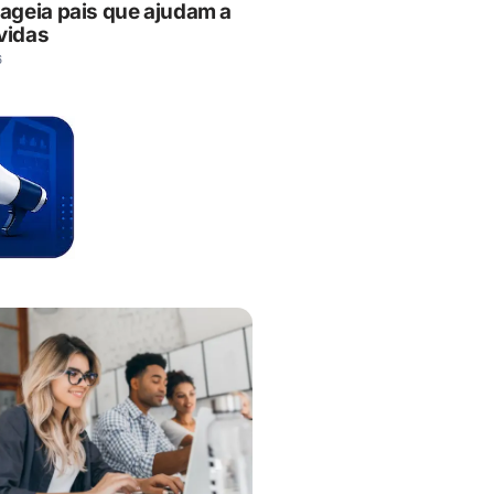
geia pais que ajudam a
vidas
6