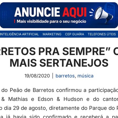
INTELIGÊNCIA ARTIFICIAL
MARKETING
CEP GUAÍRA
TELEFONES ÚTEIS
RRETOS PRA SEMPRE”
MAIS SERTANEJOS
19/08/2020
barretos
,
música
 do Peão de Barretos confirmou a participaçã
 & Mathias e Edson & Hudson e do cantor 
 dia 29 de agosto, diretamente do Parque do 
a já havia sido confirmado e receberá a par