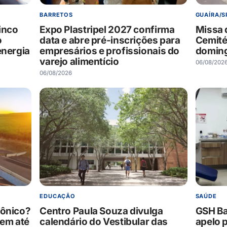
BARRETOS
GUAÍRA/S
inco
Expo Plastripel 2027 confirma
Missa 
o
data e abre pré-inscrições para
Cemité
energia
empresários e profissionais do
domin
varejo alimentício
06/08/202
06/08/2026
EDUCAÇÃO
SAÚDE
rônico?
Centro Paula Souza divulga
GSH Ba
 em até
calendário do Vestibular das
apelo 