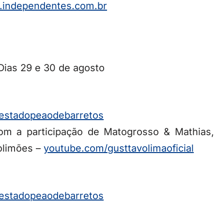
independentes.com.br
ias 29 e 30 de agosto
festadopeaodebarretos
m a participação de Matogrosso & Mathias, 
olimões –
youtube.com/
gusttavolimaoficial
festadopeaodebarretos