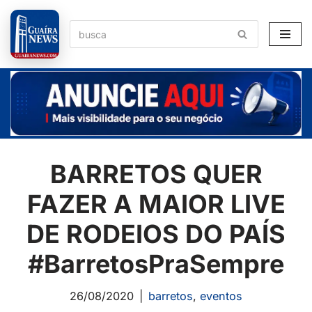
Pular
para
o
conteúdo
BARRETOS QUER
FAZER A MAIOR LIVE
DE RODEIOS DO PAÍS
#BarretosPraSempre
26/08/2020
barretos
,
eventos