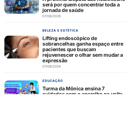
será por quem concentrar toda a
jornada de saúde
07/08/2026
BELEZA E ESTÉTICA
Lifting endoscópico de
sobrancelhas ganha espaço entre
pacientes que buscam
rejuvenescer o olhar sem mudar a
expressão
07/08/2026
EDUCAÇÃO
Turma da Mônica ensina 7
cuidados com o aparelho na volta
às aulas
07/08/2026
EMPREENDEDORISMO
Fintech de imigrantes estreia no