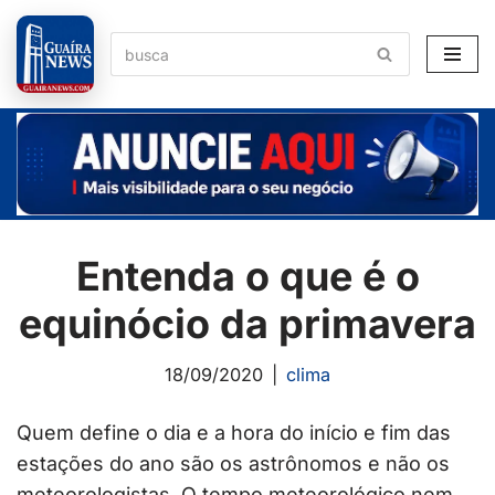
Pular
para
o
conteúdo
Entenda o que é o
equinócio da primavera
18/09/2020
clima
Quem define o dia e a hora do início e fim das
estações do ano são os astrônomos e não os
meteorologistas. O tempo meteorológico nem