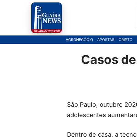
Pular
para
o
AGRONEGÓCIO
APOSTAS
CRIPTO
conteúdo
Casos de
São Paulo, outubro 202
adolescentes aumentaram
Dentro de casa, a tecno