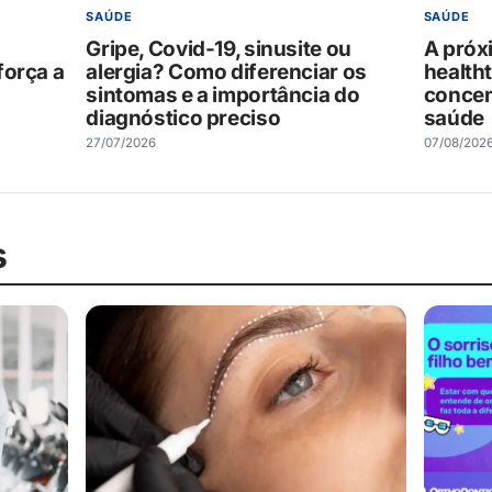
SAÚDE
SAÚDE
Gripe, Covid-19, sinusite ou
A próx
força a
alergia? Como diferenciar os
health
sintomas e a importância do
concen
diagnóstico preciso
saúde
27/07/2026
07/08/202
s