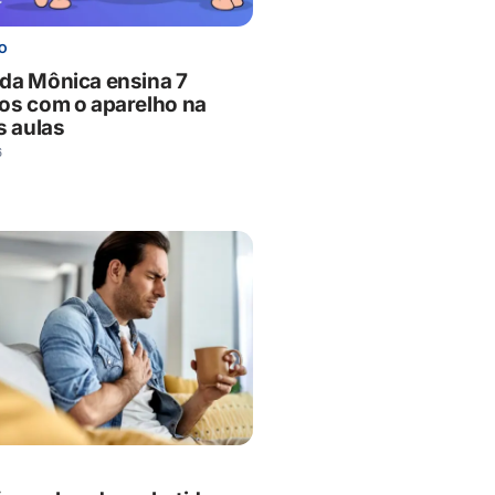
O
da Mônica ensina 7
os com o aparelho na
s aulas
6