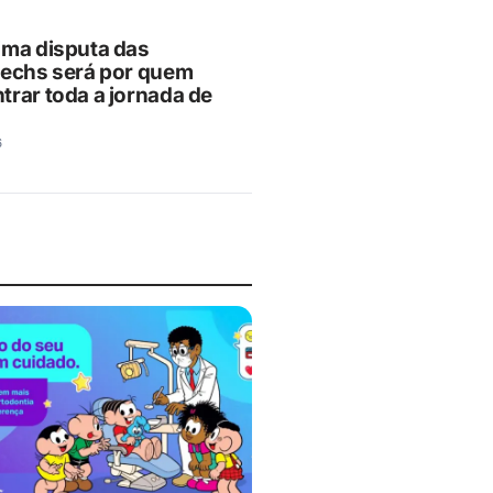
ima disputa das
techs será por quem
trar toda a jornada de
6