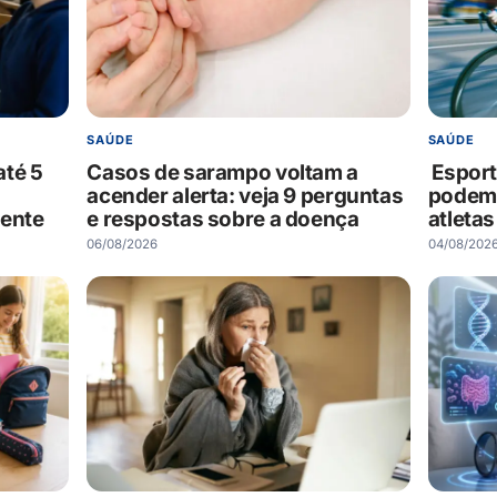
SAÚDE
SAÚDE
até 5
Casos de sarampo voltam a
Esport
acender alerta: veja 9 perguntas
podem a
mente
e respostas sobre a doença
atletas
06/08/2026
04/08/202