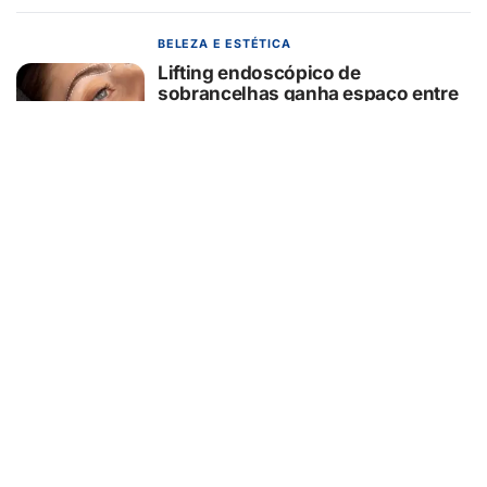
BELEZA E ESTÉTICA
Lifting endoscópico de
sobrancelhas ganha espaço entre
pacientes que buscam
rejuvenescer o olhar sem mudar a
expressão
07/08/2026
EDUCAÇÃO
Turma da Mônica ensina 7
cuidados com o aparelho na volta
às aulas
07/08/2026
EMPREENDEDORISMO
Fintech de imigrantes estreia no
Brasil remessa internacional via
WhatsApp em até 30 minutos
07/08/2026