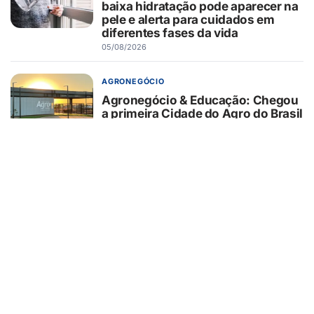
baixa hidratação pode aparecer na
pele e alerta para cuidados em
diferentes fases da vida
05/08/2026
AGRONEGÓCIO
Agronegócio & Educação: Chegou
a primeira Cidade do Agro do Brasil
05/08/2026
SAÚDE
Estudo da Unesp identifica
biomarcadores associados à
evolução clínica de pacientes
internados que sofreram parada
cardiorrespiratória
05/08/2026
SAÚDE
Consumo de álcool tem feito com