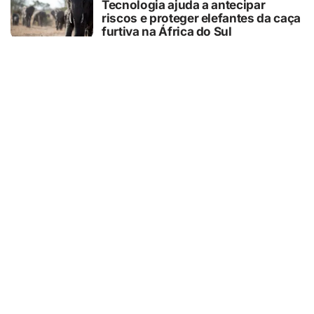
Tecnologia ajuda a antecipar
riscos e proteger elefantes da caça
furtiva na África do Sul
05/08/2026
CURIOSIDADES
O que o pãozinho francês revela
sobre a dependência do trigo
importado
05/08/2026
SEGURANÇA
Hackers estão usando falsas
promessas de emprego na Meta,
Disney, Coca-Cola e Spotify para
roubar usuários
05/08/2026