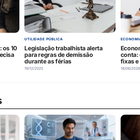
UTILIDADE PÚBLICA
ECONOMI
: os 10
Legislação trabalhista alerta
Econom
ecisa
para regras de demissão
conta:
durante as férias
fixas e
19/12/2025
18/06/2026
s