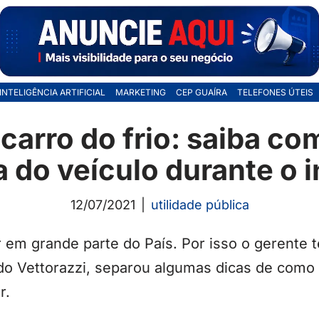
INTELIGÊNCIA ARTIFICIAL
MARKETING
CEP GUAÍRA
TELEFONES ÚTEIS
 carro do frio: saiba co
a do veículo durante o 
12/07/2021
utilidade pública
r em grande parte do País. Por isso o gerente t
do Vettorazzi, separou algumas dicas de como 
r.