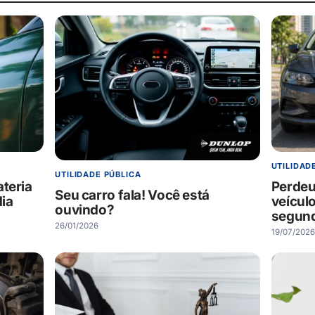
UTILIDAD
UTILIDADE PÚBLICA
Perdeu
teria
Seu carro fala! Você está
veícul
dia
ouvindo?
segund
26/01/2026
19/07/2026