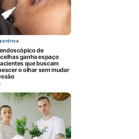
 ESTÉTICA
g endoscópico de
celhas ganha espaço
pacientes que buscam
nescer o olhar sem mudar
essão
6