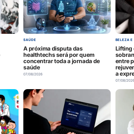
SAÚDE
BELEZA E
A próxima disputa das
Liftin
e
healthtechs será por quem
sobran
concentrar toda a jornada de
entre 
saúde
rejuve
a expr
07/08/2026
07/08/202