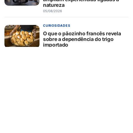
natureza
05/08/2026
CURIOSIDADES
O que o pãozinho francês revela
sobre a dependência do trigo
importado
05/08/2026
SEGURANÇA
Hackers estão usando falsas
promessas de emprego na Meta,
Disney, Coca-Cola e Spotify para
roubar usuários
05/08/2026
SAÚDE
Nariz bonito nem sempre significa
nariz saudável: anatomia pode
influenciar respiração, sono e até o