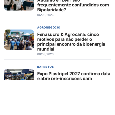
frequentemente confundidos com
Bipolaridade?
06/08/2026
AGRONEGÓCIO
Fenasucro & Agrocana: cinco
motivos para não perder o
principal encontro da bioenergia
mundial
06/08/2026
BARRETOS
Expo Plastripel 2027 confirma data
e abre pré-inscrições para
empresários e profissionais do
varejo alimentício
06/08/2026
GUAÍRA/SP
Missa de Dia dos Pais no Cemitério