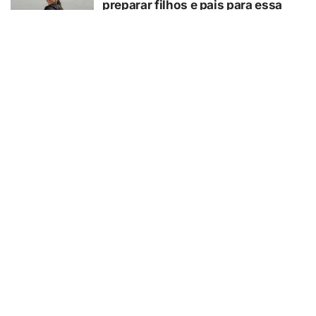
preparar filhos e pais para essa
experiência?
07/08/2026
GUAÍRA/SP
GCM/Defesa Civil controla
incêndio em área de pastagem
07/08/2026
TURISMO
Muito além da Copa: calendário
cheio mantém turismo esportivo
nos EUA em evidência
07/08/2026