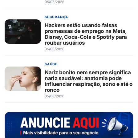
05/08/2026
SEGURANÇA
Hackers estão usando falsas
promessas de emprego na Meta,
Disney, Coca-Cola e Spotify para
roubar usuários
05/08/2026
SAÚDE
Nariz bonito nem sempre significa
nariz saudável: anatomia pode
influenciar respiração, sono e até o
ronco
05/08/2026